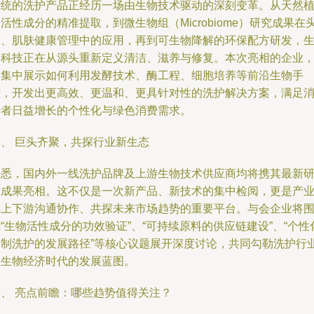
传统的洗护产品正经历一场由生物技术驱动的深刻变革。从天然
活性成分的精准提取，到微生物组（Microbiome）研究成果在
皮、肌肤健康管理中的应用，再到可生物降解的环保配方研发，
物科技正在从源头重新定义清洁、滋养与修复。本次亮相的企业
将集中展示如何利用发酵技术、酶工程、细胞培养等前沿生物手
段，开发出更高效、更温和、更具针对性的洗护解决方案，满足
费者日益增长的个性化与绿色消费需求。
二、 巨头齐聚，共探行业新生态
据悉，国内外一线洗护品牌及上游生物技术供应商均将携其最新
发成果亮相。这不仅是一次新产品、新技术的集中检阅，更是产
链上下游沟通协作、共探未来市场趋势的重要平台。与会企业将
“生物活性成分的功效验证”、“可持续原料的供应链建设”、“个性
定制洗护的发展路径”等核心议题展开深度讨论，共同勾勒洗护行
在生物经济时代的发展蓝图。
三、 亮点前瞻：哪些趋势值得关注？