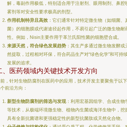
解，毒副作用极低，特别适合用于注射剂、眼用制剂、鼻腔
雾剂等对安全性要求极高的剂型。
作用机制特异且高效
：它们通常针对特定微生物（如细菌、
菌）的细胞膜或代谢途径起作用，不易引起广泛的微生物耐
性。例如，Nisin主要作用于革兰氏阳性菌的细胞壁合成。
来源天然，符合绿色发展趋势
：其生产多通过微生物发酵或
然提取，过程相对环保，符合药品生产对“绿色化学”和可持
发展的追求。
二、医药领域内关键技术开发方向
当前，针对生物防腐剂在医药中的应用，技术开发主要聚焦于以
几个前沿方向：
新型生物防腐剂的筛选与发现
：利用宏基因组学、合成生物
等技术，从极端环境微生物、植物内生菌或海洋生物中，挖
具有全新抗菌谱和更强稳定性的新型抗菌肽或天然化合物。
分子修饰与结构优化
：通过蛋白质工程、化学修饰等手段，