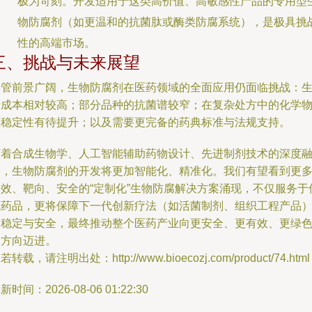
极为苛刻。开发适用于这类高价值、高敏感性产品的专用型
物防腐剂（如更温和的抗菌肽或酶类防腐系统），是极具挑
性的高端市场。
三、挑战与未来展望
尽管前景广阔，生物防腐剂在医药领域的全面应用仍面临挑战：
产成本相对较高；部分品种的抗菌谱较窄；在复杂处方中的化学
理稳定性有待提升；以及需要更完备的药典标准与法规支持。
随着合成生物学、人工智能辅助药物设计、先进制剂技术的深度
合，生物防腐剂的开发将更加智能化、精准化。我们有望看到更
高效、靶向、安全的“定制化”生物防腐解决方案涌现，不仅服务于
统药品，更将保障下一代创新疗法（如活菌制剂、组织工程产品
的稳定与安全，最终推动整个医药产业向更安全、更有效、更绿
的方向迈进。
若转载，请注明出处：http://www.bioecozj.com/product/74.html
新时间：2026-08-06 01:22:30