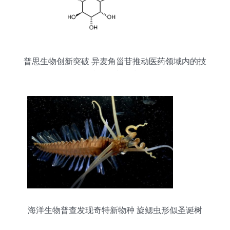
普思生物创新突破 异麦角甾苷推动医药领域内的技
术开发新篇章
海洋生物普查发现奇特新物种 旋鳃虫形似圣诞树
或为医药开发提供新线索